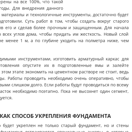
ерены на все 100%, что такой
годы. Для внедрения данного
 материалы и технологичные инструменты, достаточно будет
дготовили. Суть работ в том, чтобы создать вокруг старого
ив его и сделав более прочным и защищенным. Для начала
 всех углов дома, чтобы придать им жесткость. Новый слой
е менее 1 м, а по глубине уходить на полметра ниже, чем
димыми инструментами, изготовить арматурный каркас для
отовления опустите их в подготовленные ямы и залейте
этом этапе экономить на цементном растворе не стоит, ведь
ды. Работы проводить необходимо очень оперативно, чтобы
выми слишком долго. Если работы будут проводиться по всему
асток необходимо поэтапно. Пока не высохнет один сегмент,
уется.
КАК СПОСОБ УКРЕПЛЕНИЯ ФУНДАМЕНТА
о будет укреплен не только старый фундамент, но и стены
 фундамент встраиваются специальные анкеры, в которые