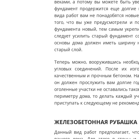
веками, а потому вы можете быть ув
фундамент продержится еще долгие 
вида работ вам не понадобятся новые
того, что вы уже предусмотрели и по
фундамента новый, тем самым укреп
следует усилить старый фундамент со
основы дома должен иметь ширину н
старый слой.
Теперь можно, вооружившись необхо
угловых соединений. После их изг
качественным и прочным бетоном. На 
он должен прослужить вам долгие го
оголенные участки не оставались тако
периметру дома, то делать каждый уч
приступать к следующему не рекоменд
ЖЕЛЕЗОБЕТОННАЯ РУБАШКА 
Данный вид работ предполагает, чт
вашего дома. Для этого в стены и