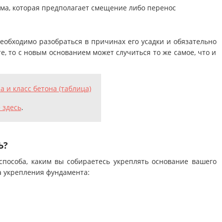
ма, которая предполагает смещение либо перенос
необходимо разобраться в причинах его усадки и обязательно
те, то с новым основанием может случиться то же самое, что и
а и класс бетона (таблица)
 здесь
.
Ь?
способа, каким вы собираетесь укреплять основание вашего
а укрепления фундамента: