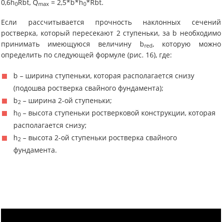
0,6h
Rbt, Q
= 2,5*b*h
*Rbt.
0
max
0
Если рассчитывается прочность наклонных сечений
ростверка, который пересекают 2 ступеньки, за b необходимо
принимать имеющуюся величину b
, которую можно
red
определить по следующей формуле (рис. 16), где:
b – ширина ступеньки, которая располагается снизу
(подошва ростверка свайного фундамента);
b
– ширина 2-ой ступеньки;
2
h
– высота ступеньки ростверковой конструкции, которая
0
располагается снизу;
h
– высота 2-ой ступеньки ростверка свайного
2
фундамента.