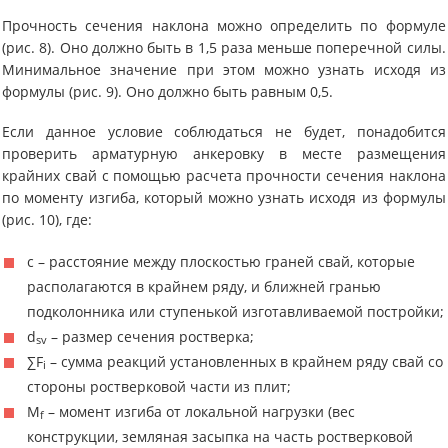
Прочность сечения наклона можно определить по формуле
(рис. 8). Оно должно быть в 1,5 раза меньше поперечной силы.
Минимальное значение при этом можно узнать исходя из
формулы (рис. 9). Оно должно быть равным 0,5.
Если данное условие соблюдаться не будет, понадобится
проверить арматурную анкеровку в месте размещения
крайних свай с помощью расчета прочности сечения наклона
по моменту изгиба, который можно узнать исходя из формулы
(рис. 10), где:
c – расстояние между плоскостью граней свай, которые
располагаются в крайнем ряду, и ближней гранью
подколонника или ступенькой изготавливаемой постройки;
d
– размер сечения ростверка;
sv
∑F
– сумма реакций установленных в крайнем ряду свай со
i
стороны ростверковой части из плит;
M
– момент изгиба от локальной нагрузки (вес
f
конструкции, земляная засыпка на часть ростверковой