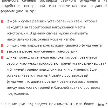
Прочность сечения ростверка свайного фундамента на
воздействия поперечной силы рассчитывается по данной
формуле (рис. 8), где:
Q = ∑F
– сумма реакций установленных свай, которые
i
находятся за территорией нагруженной части
конструкции. В данном случае нужно учитывать
максимально возможный момент изгиба;
b – ширина подошвы конструкции свайного фундамента;
высота в расчетном сечении конструкции;
длина проекции сечения наклона, которая равняется
расстоянию между плоскостью граней установленных свай
и ближней гранью подколонника или ступеньки. Если
устанавливается плитный свайно ростверковый
фундамент, то длина проекции равняется расстоянию
между плоскостью граней и ближней гранью ростверка
под колонны.
Значение (рис. 15) следует принимать 0,6 или более. Q
=
min