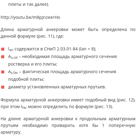
плиты и так далее).
http://youtu.be/m8pJnzeerHo
Длина арматурной анкеровки может быть определена по
данной формуле (рис. 11), где:
l
содержится в СНиП 2.03.01-84 (lan = 8);
an
A
– необходимая площадь арматурного сечения
s,cal
ростверка и его плиты;
A
– фактическая площадь арматурного сечения
s,fac
подобной плиты;
диаметр установленных арматурных прутьев.
Формула арматурной анкеровки имеет подобный вид (рис. 12),
при этом l
можно определить по формуле (рис. 13).
fac
На длине арматурной анкеровки к продольным арматурным
прутьям необходимо приварить хотя бы 1 поперечную
арматуру.