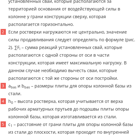
установленных свай, которые располагаются за
территорией основания от воздействующей силы в
колонне у грани конструкции сверху, которая
располагается горизонтально.
Если ростверки нагружаются не центрально, значение
силы продавливания следует определять по формуле (рис.
2). ∑F
– сумма реакций установленных свай, которые
i
располагаются с одной стороны от оси в части
конструкции, которая имеет максимальную нагрузку. В
данном случае необходимо вычесть сваи, которые
располагаются с той же стороны от оси постройки.
a
и b
– размеры плиты для опоры колонной базы из
bas
bas
стали.
h
– высота ростверка, которая учитывается от верха
0
рабочих арматурных прутьев до подошвы плиты опоры
колонной базы, которая изготавливается из стали.
c
– расстояние от грани плиты для опоры колонной базы
1
из стали до плоскости, которая проходит по внутренней