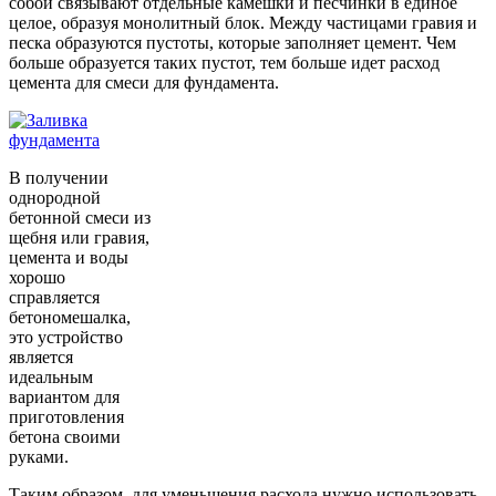
собой связывают отдельные камешки и песчинки в единое
целое, образуя монолитный блок. Между частицами гравия и
песка образуются пустоты, которые заполняет цемент. Чем
больше образуется таких пустот, тем больше идет расход
цемента для смеси для фундамента.
В получении
однородной
бетонной смеси из
щебня или гравия,
цемента и воды
хорошо
справляется
бетономешалка,
это устройство
является
идеальным
вариантом для
приготовления
бетона своими
руками.
Таким образом, для уменьшения расхода нужно использовать