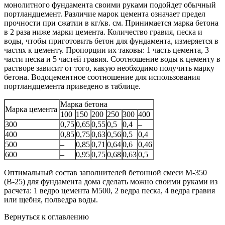
монолитного фундамента своими руками подойдет обычный
портландцемент. Различие марок цемента означает предел
прочности при сжатии в кг/кв. см. Принимается марка бетона
в 2 раза ниже марки цемента. Количество гравия, песка и
воды, чтобы приготовить бетон для фундамента, измеряется в
частях к цементу. Пропорции их таковы: 1 часть цемента, 3
части песка и 5 частей гравия. Соотношение воды к цементу в
растворе зависит от того, какую необходимо получить марку
бетона. Водоцементное соотношение для использования
портландцемента приведено в таблице.
Марка бетона
Марка цемента
100
150
200
250
300
400
300
0,75
0,65
0,55
0,5
0,4
–
400
0,85
0,75
0,63
0,56
0,5
0,4
500
–
0,85
0,71
0,64
0,6
0,46
600
–
0,95
0,75
0,68
0,63
0,5
Оптимальный состав заполнителей бетонной смеси М-350
(В-25) для фундамента дома сделать можно своими руками из
расчета: 1 ведро цемента М500, 2 ведра песка, 4 ведра гравия
или щебня, полведра воды.
Вернуться к оглавлению