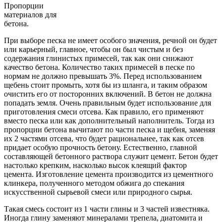
Пропорции
материалов для
бетона.
При выборе песка не имеет особого значения, речной он будет
или карьерный, главное, чтобы он был чистым и без
содержания глинистых примесей, так как они снижают
качество бетона. Количество таких примесей в песке по
нормам не должно превышать 3%. Перед использованием
щебень стоит промыть, хотя бы из шланга, и таким образом
очистить его от посторонних включений. В бетон не должна
попадать земля. Очень правильным будет использование для
приготовления смеси отсева. Как правило, его применяют
вместо песка или как дополнительный наполнитель. Тогда из
пропорции бетона вычитают по части песка и щебня, заменяя
их 2 частями отсева, что будет рациональнее, так как отсев
придает особую прочность бетону. Естественно, главной
составляющей бетонного раствора служит цемент. Бетон будет
настолько крепким, насколько высок клеящий фактор
цемента. Изготовление цемента производится из цементного
клинкера, полученного методом обжига до спекания
искусственной сырьевой смеси или природного сырья.
Такая смесь состоит из 1 части глины и 3 частей известняка.
Иногда глину заменяют минералами трепела, диатомита и