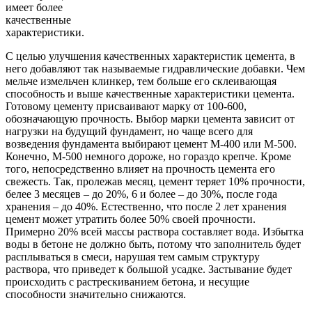
имеет более
качественные
характеристики.
С целью улучшения качественных характеристик цемента, в
него добавляют так называемые гидравлические добавки. Чем
мельче измельчен клинкер, тем больше его склеивающая
способность и выше качественные характеристики цемента.
Готовому цементу присваивают марку от 100-600,
обозначающую прочность. Выбор марки цемента зависит от
нагрузки на будущий фундамент, но чаще всего для
возведения фундамента выбирают цемент М-400 или М-500.
Конечно, М-500 немного дороже, но гораздо крепче. Кроме
того, непосредственно влияет на прочность цемента его
свежесть. Так, пролежав месяц, цемент теряет 10% прочности,
белее 3 месяцев – до 20%, 6 и более – до 30%, после года
хранения – до 40%. Естественно, что после 2 лет хранения
цемент может утратить более 50% своей прочности.
Примерно 20% всей массы раствора составляет вода. Избытка
воды в бетоне не должно быть, потому что заполнитель будет
расплываться в смеси, нарушая тем самым структуру
раствора, что приведет к большой усадке. Застывание будет
происходить с растрескиванием бетона, и несущие
способности значительно снижаются.