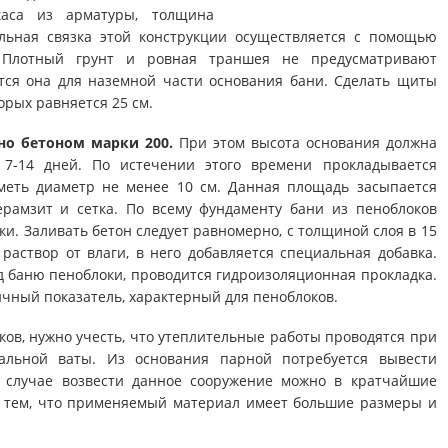
каса из арматуры, толщина
альная связка этой конструкции осуществляется с помощью
 Плотный грунт и ровная траншея не предусматривают
ется она для наземной части основания бани. Сделать щиты
орых равняется 25 см.
но бетоном марки 200.
При этом высота основания должна
 7-14 дней. По истечении этого времени прокладывается
меть диаметр не менее 10 см. Данная площадь засыпается
ерамзит и сетка. По всему фундаменту бани из пеноблоков
ки. Заливать бетон следует равномерно, с толщиной слоя в 15
аствор от влаги, в него добавляется специальная добавка.
 баню пеноблоки, проводится гидроизоляционная прокладка.
чный показатель, характерный для пеноблоков.
ков, нужно учесть, что утеплительные работы проводятся при
альной ваты. Из основания парной потребуется вывести
 случае возвести данное сооружение можно в кратчайшие
о тем, что применяемый материал имеет большие размеры и