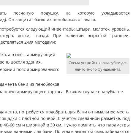
елать песчаную подушку, на которую укладывается
д). Он защитит баню из пеноблоков от влаги.
потребуется следующий инвентарь: штыри, молоток, уровень,
рматура, доски, гвозди. При наличии вырытой траншеи,
ествляться 2-мя методами:
бка, а в нее – армирующий
вень цоколя здания.
Схема устройства опалубки для
ерхний пояс армированного
ленточного фундамента.
дамента бани из пеноблоков
раншею армирующего каркаса. В таком случае опалубка не
дамента, потребуется подобрать для бани оптимальное место.
ощадки с плотной почвой. С учетом сделанной разметке, под
в 40-60 см и шириной в 30 см. Нужно помнить, что параметры
чными данными для бани. По углам вырытой ямы, забиваются