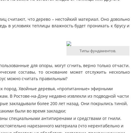
ц считают, что дерево – нестойкий материал. Оно довольно
ведь в условиях теплицы влажность будет проникать к брусу и
Типы фундаментов.
ользованные для опоры, могут сгнить, верно только отчасти.
ические составы, то основание может отслужить несколько
брус можно считать правильным?
ых пород. Хвойные деревья, «пропитанные» эфирными
кам. В Ростове-на-Дону недавно извлекли из подводной части
рые закладывали более 200 лет назад. Они покрылись тиной,
какими были во время закладки;
таны специальными антипиренами и средствами от гнили.
мостоятельно нарезанного материала (что нерентабельно и