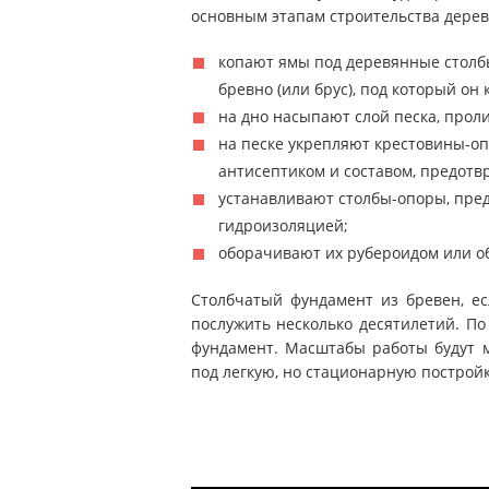
основным этапам строительства дерев
копают ямы под деревянные столбы
бревно (или брус), под который он 
на дно насыпают слой песка, прол
на песке укрепляют крестовины-оп
антисептиком и составом, предот
устанавливают столбы-опоры, пре
гидроизоляцией;
оборачивают их рубероидом или о
Столбчатый фундамент из бревен, е
послужить несколько десятилетий. П
фундамент. Масштабы работы будут 
под легкую, но стационарную постройку