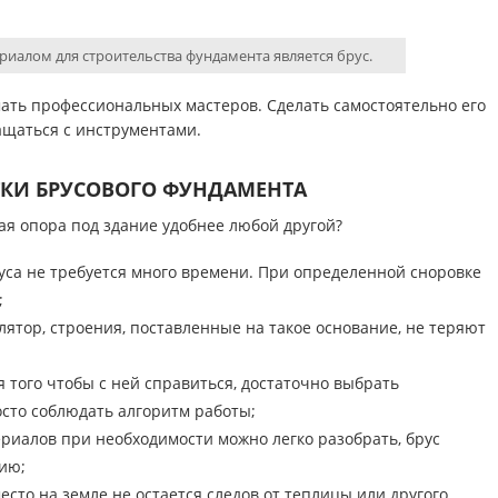
алом для строительства фундамента является брус.
мать профессиональных мастеров. Сделать самостоятельно его
ащаться с инструментами.
ТКИ БРУСОВОГО ФУНДАМЕНТА
ая опора под здание удобнее любой другой?
уса не требуется много времени. При определенной сноровке
;
ятор, строения, поставленные на такое основание, не теряют
я того чтобы с ней справиться, достаточно выбрать
сто соблюдать алгоритм работы;
иалов при необходимости можно легко разобрать, брус
ию;
есто на земле не остается следов от теплицы или другого