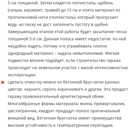
5 см толщиной. Затем кладется геотекстиль, щебень
(галька, керамзит, гравий) до 15 см и опять материал из
пропиленовой нити (геотекстиль), который пропускает
воду, но песку не даст заполнить пустоту в щебне.
Завершающим этапом этой работы будет засыпание песка
толщиной 5-6 см. Данная полоса имеет недостаток: по ней
неудобно ходить, потому что утрамбовать плотно
однородный материал – задача невыполнимая. Мягкая
подмостка вполне подойдет, если строительство гаража
происходит на земельном участке с малой интенсивностью
эксплуатации;
сделать отмостку можно из бетонной брусчатки разных
цветов: черного, серого, коричневого и других. Это придаст
гаражу привлекательный архитектурный облик.
Многообразные формы материала: волна, прямоугольник,
шестигранник, квадрат придадут полосе оригинальный
внешний вид. Бетонная брусчатка имеет преимущества:
высокая устойчивость к температурным перепадам,