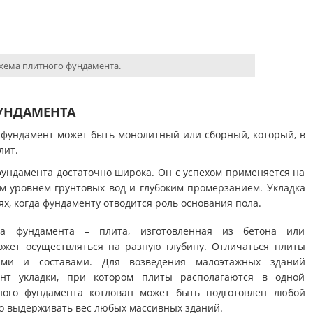
хема плитного фундамента.
УНДАМЕНТА
 фундамент может быть монолитный или сборный, который, в
лит.
ундамента достаточно широка. Он с успехом применяется на
им уровнем грунтовых вод и глубоким промерзанием. Укладка
ях, когда фундаменту отводится роль основания пола.
па фундамента – плита, изготовленная из бетона или
может осуществляться на разную глубину. Отличаться плиты
ками и составами. Для возведения малоэтажных зданий
ант укладки, при котором плиты располагаются в одной
нного фундамента котлован может быть подготовлен любой
о выдерживать вес любых массивных зданий.