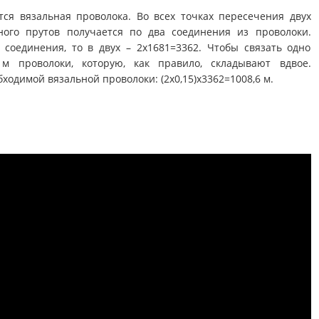
ся вязальная проволока. Во всех точках пересечения двух
ного прутов получается по два соединения из проволоки.
 соединения, то в двух – 2х1681=3362. Чтобы связать одно
м проволоки, которую, как правило, складывают вдвое.
ходимой вязальной проволоки: (2х0,15)х3362=1008,6 м.