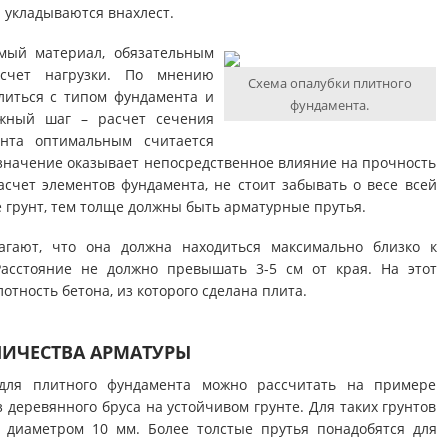
 укладываются внахлест.
мый материал, обязательным
асчет нагрузки. По мнению
Схема опалубки плитного
литься с типом фундамента и
фундамента.
ажный шаг – расчет сечения
нта оптимальным считается
 значение оказывает непосредственное влияние на прочность
асчет элементов фундамента, не стоит забывать о весе всей
е грунт, тем толще должны быть арматурные прутья.
агают, что она должна находиться максимально близко к
асстояние не должно превышать 3-5 см от края. На этот
отность бетона, из которого сделана плита.
ЛИЧЕСТВА АРМАТУРЫ
 для плитного фундамента можно рассчитать на примере
 деревянного бруса на устойчивом грунте. Для таких грунтов
 диаметром 10 мм. Более толстые прутья понадобятся для