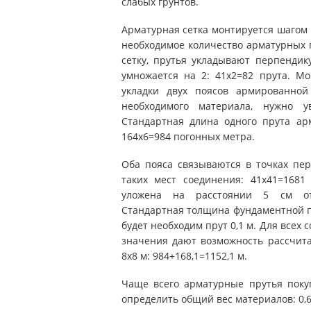
слабых грунтов.
Арматурная сетка монтируется шагом 
необходимое количество арматурных п
сетку, прутья укладывают перпендик
умножается на 2: 41х2=82 прута. М
укладки двух поясов армированно
необходимого материала, нужно у
Стандартная длина одного прута ар
164х6=984 погонных метра.
Оба пояса связываются в точках пе
таких мест соединения: 41х41=1681
уложена на расстоянии 5 см от
Стандартная толщина фундаментной п
будет необходим прут 0,1 м. Для всех
значения дают возможность рассчит
8х8 м: 984+168,1=1152,1 м.
Чаще всего арматурные прутья покуп
определить общий вес материалов: 0,6