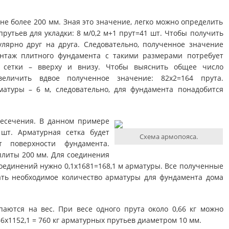
не более 200 мм. Зная это значение, легко можно определить
рутьев для укладки: 8 м/0,2 м+1 прут=41 шт. Чтобы получить
улярно друг на друга. Следовательно, полученное значение
онтаж плитного фундамента с такими размерами потребует
й сетки – вверху и внизу. Чтобы выяснить общее число
величить вдвое полученное значение: 82х2=164 прута.
матуры – 6 м, следовательно, для фундамента понадобится
ресечения. В данном примере
 шт. Арматурная сетка будет
Схема армопояса.
 поверхности фундамента.
литы 200 мм. Для соединения
 соединений нужно 0,1х1681=168,1 м арматуры. Все полученные
ать необходимое количество арматуры для фундамента дома
аются на вес. При весе одного прута около 0,66 кг можно
6х1152,1 = 760 кг арматурных прутьев диаметром 10 мм.