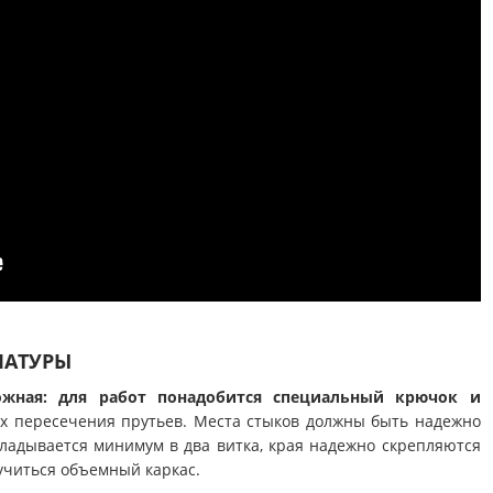
МАТУРЫ
ожная: для работ понадобится специальный крючок и
ах пересечения прутьев. Места стыков должны быть надежно
ладывается минимум в два витка, края надежно скрепляются
учиться объемный каркас.