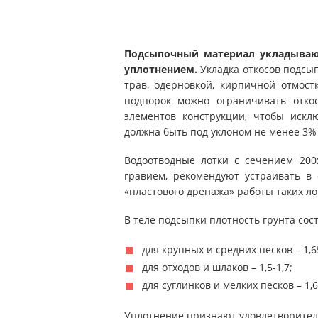
Подсыпочный материал укладываю
уплотнением.
Укладка откосов подсып
трав, одерновкой, кирпичной отмост
подпорок можно ограничивать откос
элементов конструкции, чтобы искл
должна быть под уклоном не менее 3%
Водоотводные лотки с сечением 200
гравием, рекомендуют устраивать в
«пластового дренажа» работы таких ло
В теле подсыпки плотность грунта сост
для крупных и средних песков – 1,6
для отходов и шлаков – 1,5-1,7;
для суглинков и мелких песков – 1,6
Уплотнение признают удовлетворитель