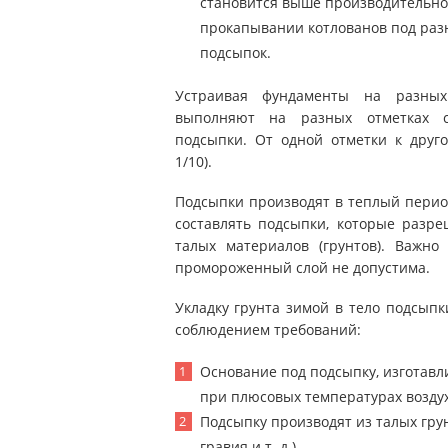
становится выше производительнос
прокапывании котлованов под раз
подсыпок.
Устраивая фундаменты на разных
выполняют на разных отметках с
подсыпки. От одной отметки к друго
1/10).
Подсыпки производят в теплый перио
составлять подсыпки, которые разр
талых материалов (грунтов). Важно
промороженный слой не допустима.
Укладку грунта зимой в тело подсыпк
соблюдением требований:
Основание под подсыпку, изготавл
при плюсовых температурах воздух
Подсыпку производят из талых грун
гравия и т. д.).