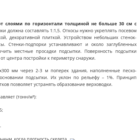
т слоями по горизонтали толщиной не больше 30 см с
ки должна составлять 1:1,5. Откосы нужно укреплять посевом
кой, декоративной плиткой. Устройством небольших стенок-
ы. Стенки-подпорки устанавливают и около заглубленных
ючить местные просадки подсыпки. Поверхность подсыпки
 от центра постройки к периметру снаружи.
х300 мм через 2-3 м поперек здания, наполненные песко-
 основании подсыпки. Их уклон по рельефу – 1%. Принцип
тков позволяет устранять образование верховодки.
авляет (тонн/м³):
5;
.
ным, когда плотность скелета