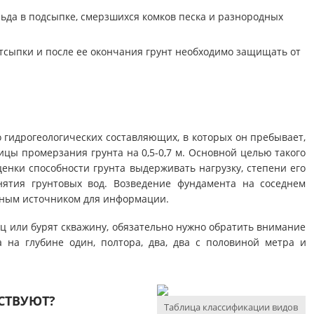
льда в подсыпке, смерзшихся комков песка и разнородных
тсыпки и после ее окончания грунт необходимо защищать от
о гидрогеологических составляющих, в которых он пребывает,
ицы промерзания грунта на 0,5-0,7 м. Основной целью такого
енки способности грунта выдерживать нагрузку, степени его
ятия грунтовых вод. Возведение фундамента на соседнем
ьным источником для информации.
ец или бурят скважину, обязательно нужно обратить внимание
 на глубине один, полтора, два, два с половиной метра и
СТВУЮТ?
Таблица классификации видов