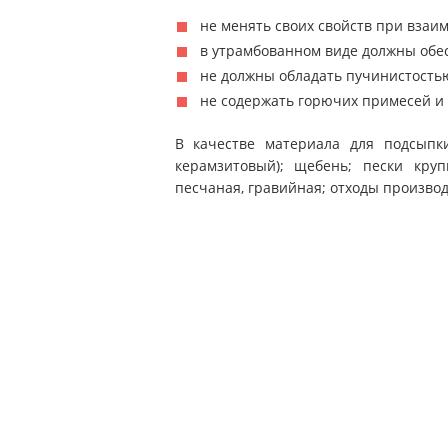
не менять своих свойств при взаи
в утрамбованном виде должны обе
не должны обладать пучинистость
не содержать горючих примесей и 
В качестве материала для подсыпк
керамзитовый); щебень; пески круп
песчаная, гравийная; отходы производ