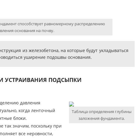
ундамент способствует равномерному распределению
авления основания на почву.
нструкция из железобетона, на которые будут укладываться
роводиться уширение подошвы основания.
КИ УСТРАИВАНИЯ ПОДСЫПКИ
еделению давления
туально, когда ленточный
Таблица определения глубины
тные блоки.
заложения фундамента.
е так значим, поскольку при
полняет все неровности,