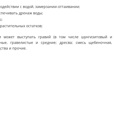
модействии с водой, замерзании-оттаивании;
спечивать дренаж воды;
ю;
растительных остатков;
и может выступать гравий (в том числе шунгизитовый и
ные, гравелистые и средние; дресва; смесь щебеночная,
ства и прочие.